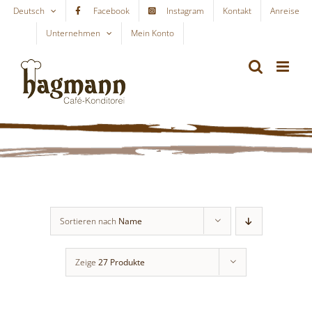
Skip
Deutsch
Facebook
Instagram
Kontakt
Anreise
to
Unternehmen
Mein Konto
WARENKORB
content
Sortieren nach
Name
Zeige
27 Produkte