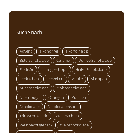
Suche nach
Advent
alkoholfrei
alkoholhaltig
Bitterschokolade
Caramel
Dunkle Schokolade
Eierlikör
handgeschöpft
Heiße Schokolade
Lebkuchen
Lebzelten
Marille
Marzipan
Milchschokolade
Mohnschokolade
Nussnougat
Orangen
Pralinen
Schokolade
Schokoladenstick
Trinkschokolade
Weihnachten
Weihnachtsgebäck
Weinschokolade