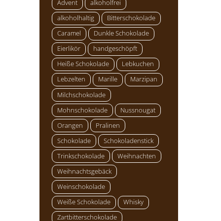
Advent
alkoholfrei
alkoholhaltig
Bitterschokolade
Caramel
Dunkle Schokolade
Eierlikör
handgeschöpft
Heiße Schokolade
Lebkuchen
Lebzelten
Marille
Marzipan
Milchschokolade
Mohnschokolade
Nussnougat
Orangen
Pralinen
Schokolade
Schokoladenstick
Trinkschokolade
Weihnachten
Weihnachtsgebäck
Weinschokolade
Weiße Schokolade
Whisky
Zartbitterschokolade