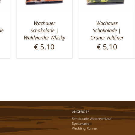
Wachauer
Wachauer
le
Schokolade |
Schokolade |
Waldviertler Whisky
Grüner Veltliner
€
5,10
€
5,10
ANGEBOTE
Schokolade Wiederverkauf
Speisekarte
Wedding Planner