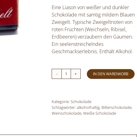
Eine Liason von weißer und dunkler
Schokolade mit samtig mildem Blauen
Zweigelt. Typische Zweigeltnoten von
roten Früchten (Weichseln, Ribisel,
Erdbeeren) verzaubern den Gaumen.
Ein seelenstreichelndes
Geschmackserlebnis. Enthält Alkohol.
IN DEN WARENKORB
Wachauer
Schokolade
|
Blauer
Kategorie:
Schokolade
Zweigelt
Schlagwörter:
alkoholhaltig
,
Bitterschokolade
,
Weinschokolade
Menge
,
Weiße Schokolade