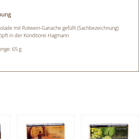
bung
kolade mit Rotwein-Ganache gefüllt (Sachbezeichnung)
pft in der Konditorei Hagmann
enge: 65 g