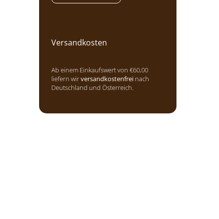
Versandkosten
Ab einem Einkaufswert von €60,00
liefern wir
versandkostenfrei
nach
Deutschland und Österreich.