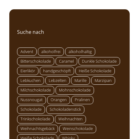
Suche nach
Advent
alkoholfrei
alkoholhaltig
Bitterschokolade
Caramel
Dunkle Schokolade
Eierlikör
handgeschöpft
Heiße Schokolade
Lebkuchen
Lebzelten
Marille
Marzipan
Milchschokolade
Mohnschokolade
Nussnougat
Orangen
Pralinen
Schokolade
Schokoladenstick
Trinkschokolade
Weihnachten
Weihnachtsgebäck
Weinschokolade
Weiße Schokolade
Whisky