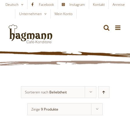
Skip
Deutsch
Facebook
Instagram
Kontakt
Anreise
to
Unternehmen
Mein Konto
WARENKORB
content
Sortieren nach
Beliebtheit
Zeige
9 Produkte