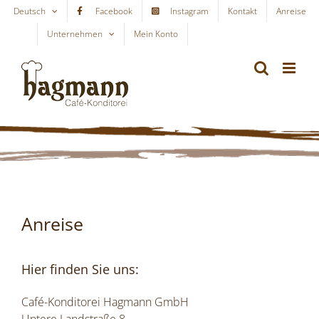
Skip
Deutsch
Facebook
Instagram
Kontakt
Anreise
to
Unternehmen
Mein Konto
WARENKORB
content
Anreise
Hier finden Sie uns:
Café-Konditorei Hagmann GmbH