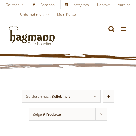
Skip
Deutsch
Facebook
Instagram
Kontakt
Anreise
to
Unternehmen
Mein Konto
WARENKORB
content
Sortieren nach
Beliebtheit
Zeige
9 Produkte