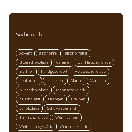
Suche nach
Advent
alkoholfrei
alkoholhaltig
Bitterschokolade
Caramel
Dunkle Schokolade
Eierlikör
handgeschöpft
Heiße Schokolade
Lebkuchen
Lebzelten
Marille
Marzipan
Milchschokolade
Mohnschokolade
Nussnougat
Orangen
Pralinen
Schokolade
Schokoladenstick
Trinkschokolade
Weihnachten
Weihnachtsgebäck
Weinschokolade