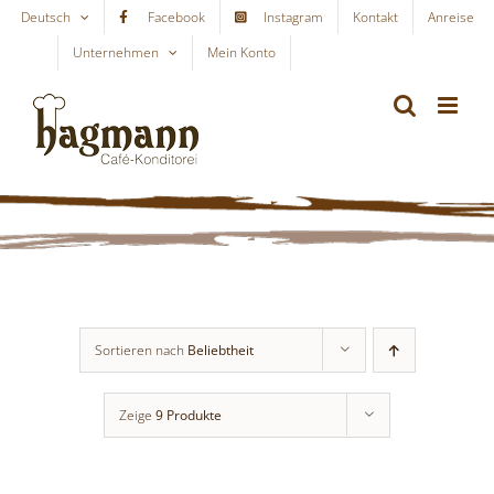
Skip
Deutsch
Facebook
Instagram
Kontakt
Anreise
to
Unternehmen
Mein Konto
WARENKORB
content
Sortieren nach
Beliebtheit
Zeige
9 Produkte