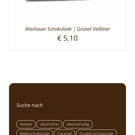
Wachauer Schokolade | Grüner Veltliner
€
5,10
Suche nach
Advent
alkoholfrei
alkoholhaltig
Bitterschokolade
Caramel
Dunkle Schokolade