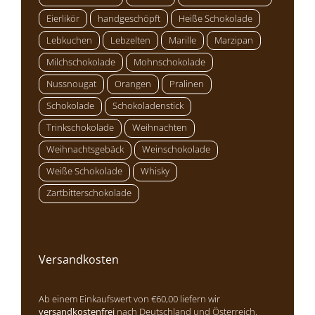
Eierlikör
handgeschöpft
Heiße Schokolade
Lebkuchen
Lebzelten
Marille
Marzipan
Milchschokolade
Mohnschokolade
Nussnougat
Orangen
Pralinen
Schokolade
Schokoladenstick
Trinkschokolade
Weihnachten
Weihnachtsgebäck
Weinschokolade
Weiße Schokolade
Whisky
Zartbitterschokolade
Versandkosten
Ab einem Einkaufswert von €60,00 liefern wir
versandkostenfrei
nach Deutschland und Österreich.