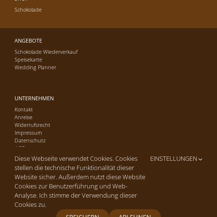
Schokolade
ANGEBOTE
Schokolade Wiederverkauf
Speisekarte
Wedding Planner
UNTERNEHMEN
Kontakt
Anreise
Widerrufsrecht
Impressum
Datenschutz
AGB
Diese Webseite verwendet Cookies. Cookies
EINSTELLUNGEN
stellen die technische Funktionalität dieser
Website sicher. Außerdem nutzt diese Website
Cookies zur Benutzerführung und Web-
Analyse. Ich stimme der Verwendung dieser
Copyright © 2016-26 Cafe-Konditorei Hagmann GmbH | Alle Rechte
vorbehalten. | Site by
arua2 marketing
Cookies zu.