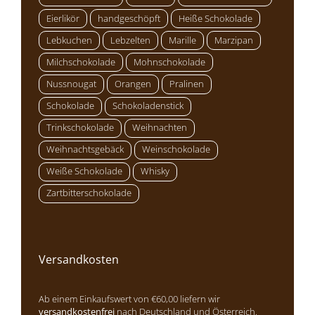
Eierlikör
handgeschöpft
Heiße Schokolade
Lebkuchen
Lebzelten
Marille
Marzipan
Milchschokolade
Mohnschokolade
Nussnougat
Orangen
Pralinen
Schokolade
Schokoladenstick
Trinkschokolade
Weihnachten
Weihnachtsgebäck
Weinschokolade
Weiße Schokolade
Whisky
Zartbitterschokolade
Versandkosten
Ab einem Einkaufswert von €60,00 liefern wir
versandkostenfrei
nach Deutschland und Österreich.