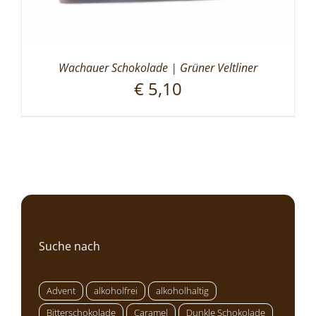
Wachauer Schokolade | Grüner Veltliner
€
5,10
Suche nach
Advent
alkoholfrei
alkoholhaltig
Bitterschokolade
Caramel
Dunkle Schokolade