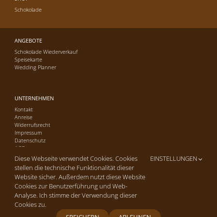
Schokolade
ANGEBOTE
Schokolade Wiederverkauf
Speisekarte
Wedding Planner
UNTERNEHMEN
Kontakt
Anreise
Widerrufsrecht
Impressum
Datenschutz
AGB
Diese Webseite verwendet Cookies. Cookies
EINSTELLUNGEN
stellen die technische Funktionalität dieser
Website sicher. Außerdem nutzt diese Website
Cookies zur Benutzerführung und Web-
Analyse. Ich stimme der Verwendung dieser
Copyright © 2016-26 Cafe-Konditorei Hagmann GmbH | Alle Rechte
vorbehalten. | Site by
arua2 marketing
Cookies zu.