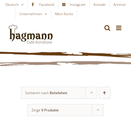
Skip
Deutsch
Facebook
Instagram
Kontakt
Anreise
to
Unternehmen
Mein Konto
WARENKORB
content
Sortieren nach
Beliebtheit
Zeige
9 Produkte