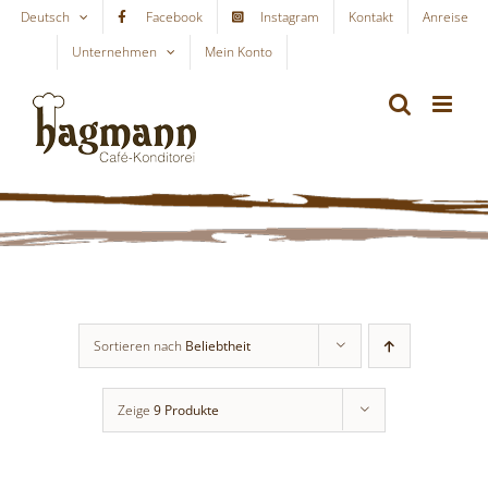
Skip
Deutsch
Facebook
Instagram
Kontakt
Anreise
to
Unternehmen
Mein Konto
WARENKORB
content
Sortieren nach
Beliebtheit
Zeige
9 Produkte