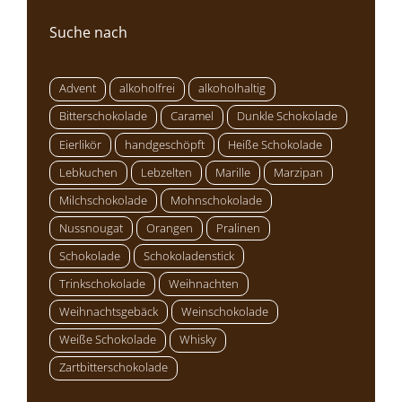
Suche nach
Advent
alkoholfrei
alkoholhaltig
Bitterschokolade
Caramel
Dunkle Schokolade
Eierlikör
handgeschöpft
Heiße Schokolade
Lebkuchen
Lebzelten
Marille
Marzipan
Milchschokolade
Mohnschokolade
Nussnougat
Orangen
Pralinen
Schokolade
Schokoladenstick
Trinkschokolade
Weihnachten
Weihnachtsgebäck
Weinschokolade
Weiße Schokolade
Whisky
Zartbitterschokolade