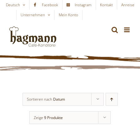
Skip
Deutsch
Facebook
Instagram
Kontakt
Anreise
to
Unternehmen
Mein Konto
WARENKORB
content
Sortieren nach
Datum
Zeige
9 Produkte