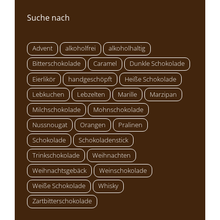
Suche nach
Advent
alkoholfrei
alkoholhaltig
Bitterschokolade
Caramel
Dunkle Schokolade
Eierlikör
handgeschöpft
Heiße Schokolade
Lebkuchen
Lebzelten
Marille
Marzipan
Milchschokolade
Mohnschokolade
Nussnougat
Orangen
Pralinen
Schokolade
Schokoladenstick
Trinkschokolade
Weihnachten
Weihnachtsgebäck
Weinschokolade
Weiße Schokolade
Whisky
Zartbitterschokolade