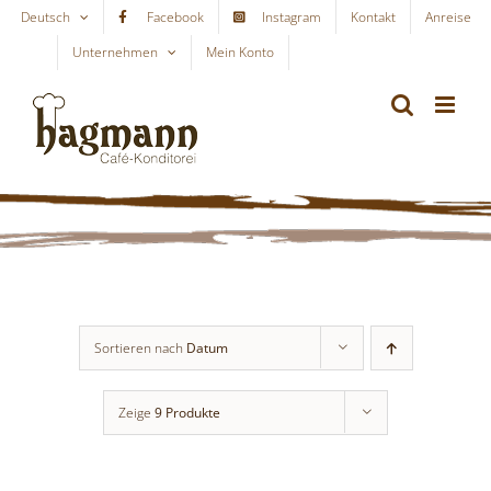
Skip
Deutsch
Facebook
Instagram
Kontakt
Anreise
to
Unternehmen
Mein Konto
WARENKORB
content
Sortieren nach
Datum
Zeige
9 Produkte