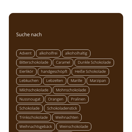
Suche nach
Advent
alkoholfrei
alkoholhaltig
Bitterschokolade
Caramel
Dunkle Schokolade
Eierlikör
handgeschöpft
Heiße Schokolade
Lebkuchen
Lebzelten
Marille
Marzipan
Milchschokolade
Mohnschokolade
Nussnougat
Orangen
Pralinen
Schokolade
Schokoladenstick
Trinkschokolade
Weihnachten
Weihnachtsgebäck
Weinschokolade