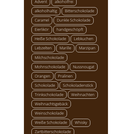
Advent
alkoholfrei
alkoholhaltig
Bitterschokolade
Caramel
Dunkle Schokolade
Eierlikör
handgeschöpft
Heiße Schokolade
Lebkuchen
Lebzelten
Marille
Marzipan
Milchschokolade
Mohnschokolade
Nussnougat
Orangen
Pralinen
Schokolade
Schokoladenstick
Trinkschokolade
Weihnachten
Weihnachtsgebäck
Weinschokolade
Weiße Schokolade
Whisky
Zartbitterschokolade