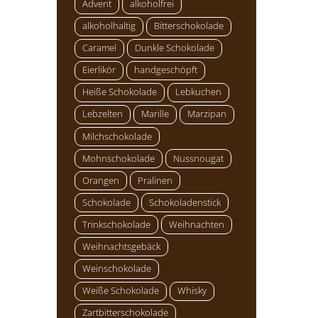
Advent
alkoholfrei
alkoholhaltig
Bitterschokolade
Caramel
Dunkle Schokolade
Eierlikör
handgeschöpft
Heiße Schokolade
Lebkuchen
Lebzelten
Marille
Marzipan
Milchschokolade
Mohnschokolade
Nussnougat
Orangen
Pralinen
Schokolade
Schokoladenstick
Trinkschokolade
Weihnachten
Weihnachtsgebäck
Weinschokolade
Weiße Schokolade
Whisky
Zartbitterschokolade