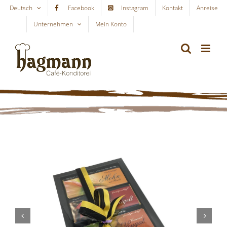
Skip
Deutsch
Facebook
Instagram
Kontakt
Anreise
to
Unternehmen
Mein Konto
WARENKORB
content