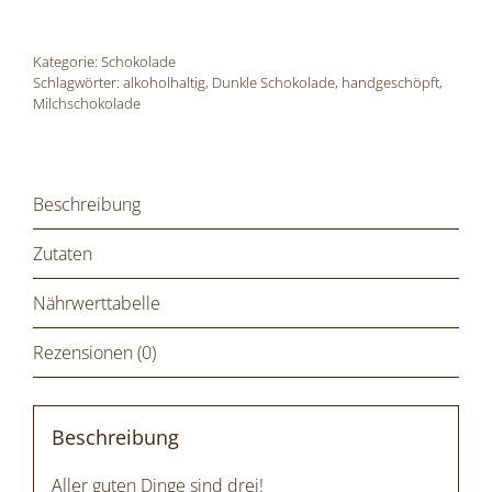
|
3er-
Kategorie:
Schokolade
Box
Schlagwörter:
alkoholhaltig
,
Dunkle Schokolade
,
handgeschöpft
,
Milchschokolade
Menge
Beschreibung
Zutaten
Nährwerttabelle
Rezensionen (0)
Beschreibung
Aller guten Dinge sind drei!