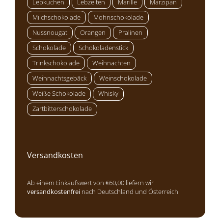
Lebkuchen
Lebzelten
Marille
Marzipan
Milchschokolade
Mohnschokolade
Nussnougat
Orangen
Pralinen
Schokolade
Schokoladenstick
Trinkschokolade
Weihnachten
Weihnachtsgebäck
Weinschokolade
Weiße Schokolade
Whisky
Zartbitterschokolade
Versandkosten
Ab einem Einkaufswert von €60,00 liefern wir
versandkostenfrei
nach Deutschland und Österreich.