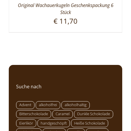
Original Wachauerkugeln Geschenkspackung 6
Stück
€
11,70
Suche nach
Advent
alkoholfrei
alkoholhaltig
Bitterschokolade
Caramel
Dunkle Schokolade
Eierlikör
handgeschöpft
Heiße Schokolade