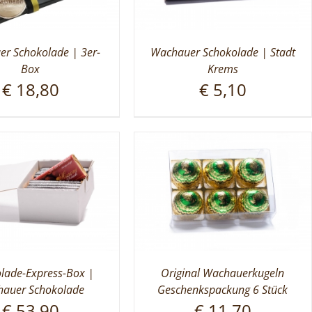
r Schokolade | 3er-
Wachauer Schokolade | Stadt
Box
Krems
€
18,80
€
5,10
lade-Express-Box |
Original Wachauerkugeln
auer Schokolade
Geschenkspackung 6 Stück
€
53,90
€
11,70