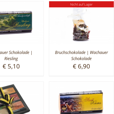
Nicht auf Lager
uer Schokolade |
Bruchschokolade | Wachauer
Riesling
Schokolade
€
5,10
€
6,90