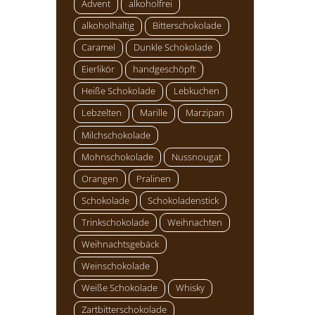
Advent
alkoholfrei
alkoholhaltig
Bitterschokolade
Caramel
Dunkle Schokolade
Eierlikör
handgeschöpft
Heiße Schokolade
Lebkuchen
Lebzelten
Marille
Marzipan
Milchschokolade
Mohnschokolade
Nussnougat
Orangen
Pralinen
Schokolade
Schokoladenstick
Trinkschokolade
Weihnachten
Weihnachtsgebäck
Weinschokolade
Weiße Schokolade
Whisky
Zartbitterschokolade