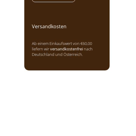
Versandkosten
Ab einem Einkaufswert von €60,00
liefern wir
versandkostenfrei
nach
Deutschland und Österreich.