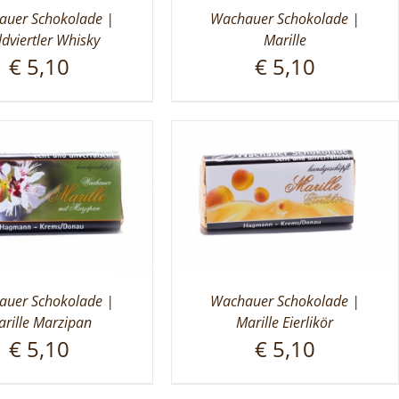
uer Schokolade |
Wachauer Schokolade |
dviertler Whisky
Marille
€
5,10
€
5,10
uer Schokolade |
Wachauer Schokolade |
rille Marzipan
Marille Eierlikör
€
5,10
€
5,10