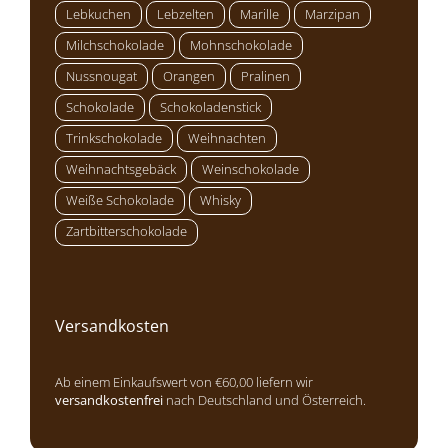
Lebkuchen
Lebzelten
Marille
Marzipan
Milchschokolade
Mohnschokolade
Nussnougat
Orangen
Pralinen
Schokolade
Schokoladenstick
Trinkschokolade
Weihnachten
Weihnachtsgebäck
Weinschokolade
Weiße Schokolade
Whisky
Zartbitterschokolade
Versandkosten
Ab einem Einkaufswert von €60,00 liefern wir
versandkostenfrei
nach Deutschland und Österreich.