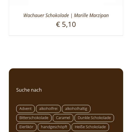
Wachauer Schokolade | Marille Marzipan
€
5,10
Suche nach
Advent
alkoholfrei
alkoholhaltig
Bitterschokolade
Caramel
Dunkle Schokolade
Eierlikör
handgeschöpft
Heiße Schokolade