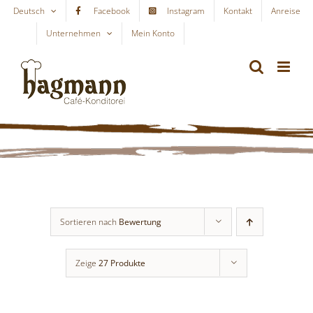
Skip
Deutsch
Facebook
Instagram
Kontakt
Anreise
to
Unternehmen
Mein Konto
WARENKORB
content
Sortieren nach
Bewertung
Zeige
27 Produkte