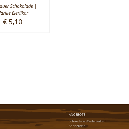
uer Schokolade |
arille Eierlikör
€
5,10
ANGEBOTE
Schokolade Wiederverkauf
Speisekarte