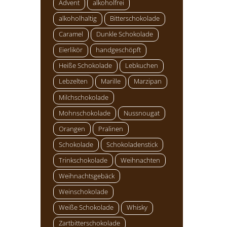
Advent
alkoholfrei
alkoholhaltig
Bitterschokolade
Caramel
Dunkle Schokolade
Eierlikör
handgeschöpft
Heiße Schokolade
Lebkuchen
Lebzelten
Marille
Marzipan
Milchschokolade
Mohnschokolade
Nussnougat
Orangen
Pralinen
Schokolade
Schokoladenstick
Trinkschokolade
Weihnachten
Weihnachtsgebäck
Weinschokolade
Weiße Schokolade
Whisky
Zartbitterschokolade