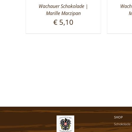
Wachauer Schokolade |
Wacha
Marille Marzipan
M
€
5,10
SHOP
Schokolade