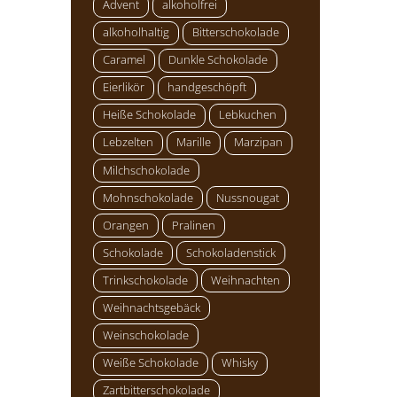
Advent
alkoholfrei
alkoholhaltig
Bitterschokolade
Caramel
Dunkle Schokolade
Eierlikör
handgeschöpft
Heiße Schokolade
Lebkuchen
Lebzelten
Marille
Marzipan
Milchschokolade
Mohnschokolade
Nussnougat
Orangen
Pralinen
Schokolade
Schokoladenstick
Trinkschokolade
Weihnachten
Weihnachtsgebäck
Weinschokolade
Weiße Schokolade
Whisky
Zartbitterschokolade