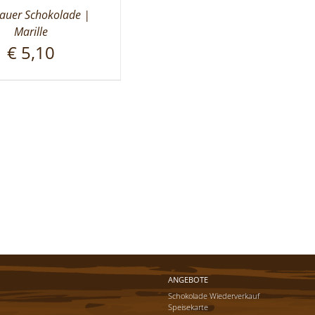
uer Schokolade |
Marille
€
5,10
ANGEBOTE
Schokolade Wiederverkauf
Speisekarte