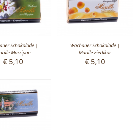
uer Schokolade |
Wachauer Schokolade |
rille Marzipan
Marille Eierlikör
€
5,10
€
5,10