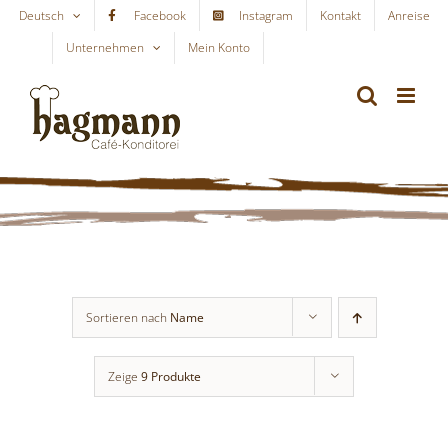
Skip
Deutsch
Facebook
Instagram
Kontakt
Anreise
to
Unternehmen
Mein Konto
WARENKORB
content
Sortieren nach
Name
Zeige
9 Produkte