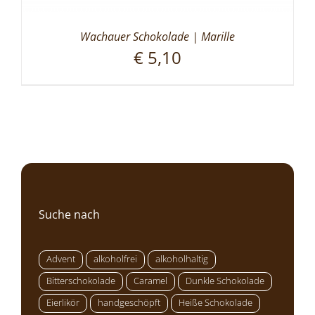
Wachauer Schokolade | Marille
€
5,10
Suche nach
Advent
alkoholfrei
alkoholhaltig
Bitterschokolade
Caramel
Dunkle Schokolade
Eierlikör
handgeschöpft
Heiße Schokolade