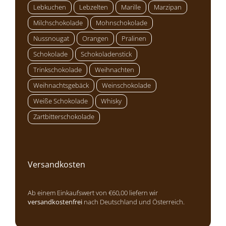
Lebkuchen
Lebzelten
Marille
Marzipan
Milchschokolade
Mohnschokolade
Nussnougat
Orangen
Pralinen
Schokolade
Schokoladenstick
Trinkschokolade
Weihnachten
Weihnachtsgebäck
Weinschokolade
Weiße Schokolade
Whisky
Zartbitterschokolade
Versandkosten
Ab einem Einkaufswert von €60,00 liefern wir
versandkostenfrei
nach Deutschland und Österreich.