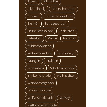
Advent
alkoholfrei
alkoholhaltig
Bitterschokolade
Caramel
Dunkle Schokolade
Eierlikör
handgeschöpft
Heiße Schokolade
Lebkuchen
Lebzelten
Marille
Marzipan
Milchschokolade
Mohnschokolade
Nussnougat
Orangen
Pralinen
Schokolade
Schokoladenstick
Trinkschokolade
Weihnachten
Weihnachtsgebäck
Weinschokolade
Weiße Schokolade
Whisky
Zartbitterschokolade