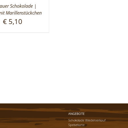
uer Schokolade |
mit Marillenstückchen
€
5,10
ANGEBOTE
Schokolade Wiederverkauf
Speisekarte