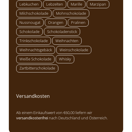
Lebkuchen
Lebzelten
Marille
Marzipan
Milchschokolade
Mohnschokolade
Nussnougat
Orangen
Pralinen
Schokolade
Schokoladenstick
Trinkschokolade
Weihnachten
Weihnachtsgebäck
Weinschokolade
Weiße Schokolade
Whisky
Zartbitterschokolade
Versandkosten
Ab einem Einkaufswert von €60,00 liefern wir
versandkostenfrei
nach Deutschland und Österreich.