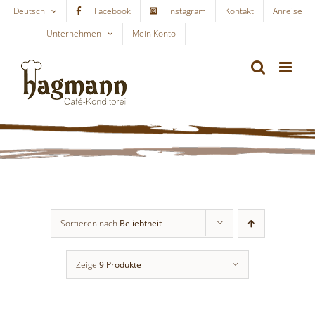
Skip
Deutsch
Facebook
Instagram
Kontakt
Anreise
to
Unternehmen
Mein Konto
WARENKORB
content
Sortieren nach
Beliebtheit
Zeige
9 Produkte