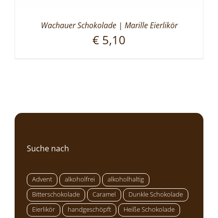
Wachauer Schokolade | Marille Eierlikör
€
5,10
Suche nach
Advent
alkoholfrei
alkoholhaltig
Bitterschokolade
Caramel
Dunkle Schokolade
Eierlikör
handgeschöpft
Heiße Schokolade