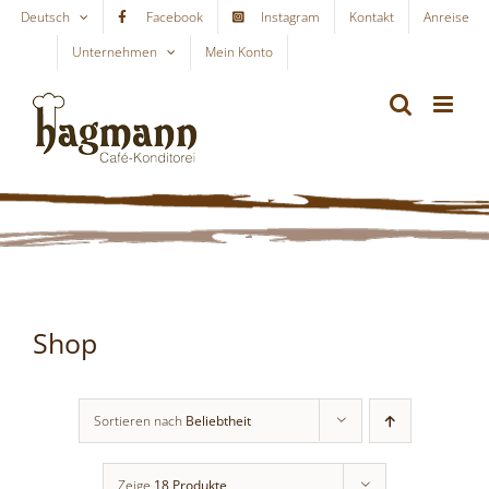
Skip
Deutsch
Facebook
Instagram
Kontakt
Anreise
to
Unternehmen
Mein Konto
WARENKORB
content
Shop
Sortieren nach
Beliebtheit
Zeige
18 Produkte