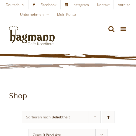
Skip
Deutsch
Facebook
Instagram
Kontakt
Anreise
to
Unternehmen
Mein Konto
WARENKORB
content
Shop
Sortieren nach
Beliebtheit
Zeige
9 Produkte