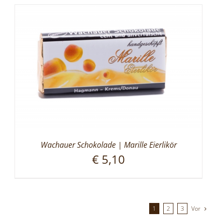
Wachauer Schokolade | Marille Eierlikör
€
5,10
1
2
3
Vor