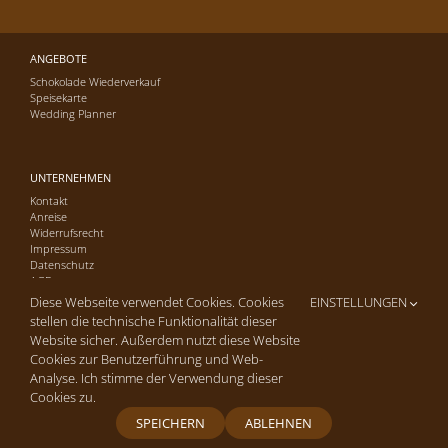
ANGEBOTE
Schokolade Wiederverkauf
Speisekarte
Wedding Planner
UNTERNEHMEN
Kontakt
Anreise
Widerrufsrecht
Impressum
Datenschutz
AGB
Diese Webseite verwendet Cookies. Cookies
EINSTELLUNGEN
stellen die technische Funktionalität dieser
Website sicher. Außerdem nutzt diese Website
Cookies zur Benutzerführung und Web-
Copyright © 2016-26 Cafe-Konditorei Hagmann GmbH | Alle Rechte
Analyse. Ich stimme der Verwendung dieser
vorbehalten. | Site by
arua2 marketing
Cookies zu.
SPEICHERN
ABLEHNEN
Facebook