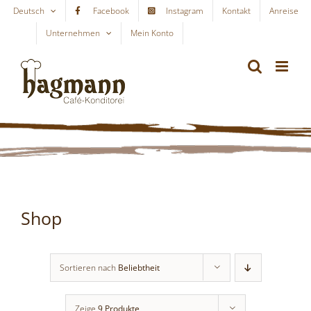
Skip
Deutsch
Facebook
Instagram
Kontakt
Anreise
to
Unternehmen
Mein Konto
WARENKORB
content
Shop
Sortieren nach
Beliebtheit
Zeige
9 Produkte