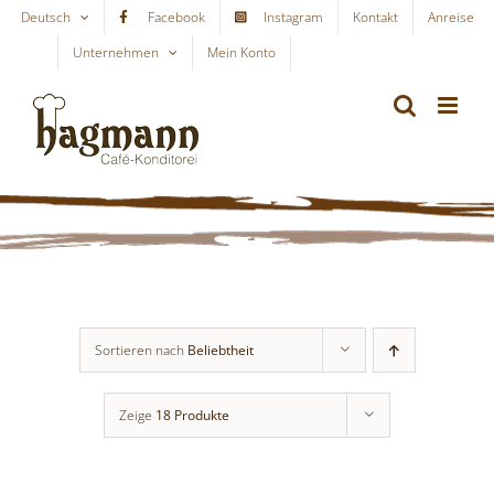
Skip
Deutsch
Facebook
Instagram
Kontakt
Anreise
to
Unternehmen
Mein Konto
WARENKORB
content
Sortieren nach
Beliebtheit
Zeige
18 Produkte