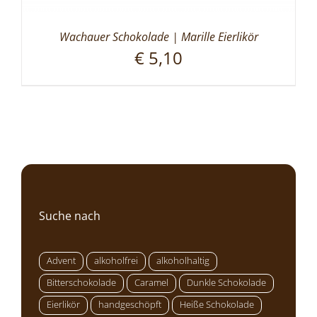
Wachauer Schokolade | Marille Eierlikör
€
5,10
Suche nach
Advent
alkoholfrei
alkoholhaltig
Bitterschokolade
Caramel
Dunkle Schokolade
Eierlikör
handgeschöpft
Heiße Schokolade