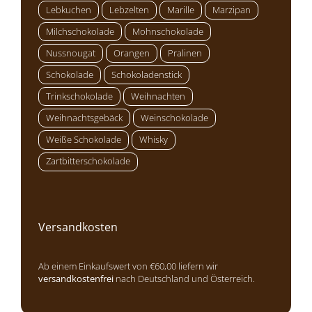
Lebkuchen
Lebzelten
Marille
Marzipan
Milchschokolade
Mohnschokolade
Nussnougat
Orangen
Pralinen
Schokolade
Schokoladenstick
Trinkschokolade
Weihnachten
Weihnachtsgebäck
Weinschokolade
Weiße Schokolade
Whisky
Zartbitterschokolade
Versandkosten
Ab einem Einkaufswert von €60,00 liefern wir
versandkostenfrei
nach Deutschland und Österreich.