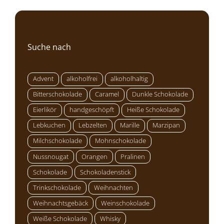
Suche nach
Advent
alkoholfrei
alkoholhaltig
Bitterschokolade
Caramel
Dunkle Schokolade
Eierlikör
handgeschöpft
Heiße Schokolade
Lebkuchen
Lebzelten
Marille
Marzipan
Milchschokolade
Mohnschokolade
Nussnougat
Orangen
Pralinen
Schokolade
Schokoladenstick
Trinkschokolade
Weihnachten
Weihnachtsgebäck
Weinschokolade
Weiße Schokolade
Whisky