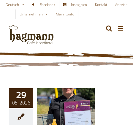
Skip
Deutsch
Facebook
Instagram
Kontakt
Anreise
to
Unternehmen
Mein Konto
WARENKORB
content
29
05, 2026