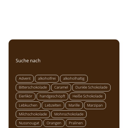
Suche nach
Advent
alkoholfrei
alkoholhaltig
Bitterschokolade
Caramel
Dunkle Schokolade
Eierlikör
handgeschöpft
Heiße Schokolade
Lebkuchen
Lebzelten
Marille
Marzipan
Milchschokolade
Mohnschokolade
Nussnougat
Orangen
Pralinen