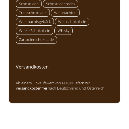
Schokolade
Schokoladenstick
Trinkschokolade
Weihnachten
Weihnachtsgebäck
Weinschokolade
Weiße Schokolade
Whisky
Zartbitterschokolade
Versandkosten
Ab einem Einkaufswert von €60,00 liefern wir
versandkostenfrei
nach Deutschland und Österreich.