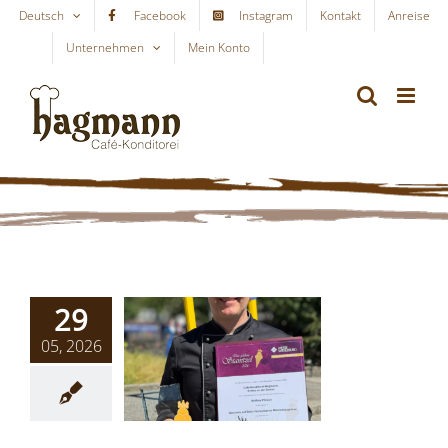
Skip
Deutsch
Facebook
Instagram
Kontakt
Anreise
to
Unternehmen
Mein Konto
WARENKORB
content
29
05, 2026