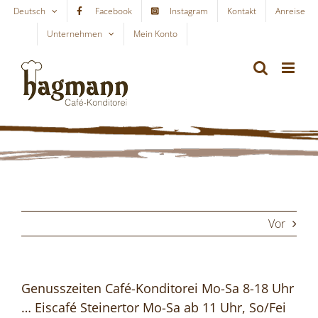
Skip
Deutsch
Facebook
Instagram
Kontakt
Anreise
to
Unternehmen
Mein Konto
WARENKORB
content
Vor
Genusszeiten Café-Konditorei Mo-Sa 8-18 Uhr
… Eiscafé Steinertor Mo-Sa ab 11 Uhr, So/Fei