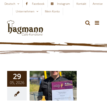
Skip
Deutsch
Facebook
Instagram
Kontakt
Anreise
to
Unternehmen
Mein Konto
WARENKORB
content
29
05, 2026