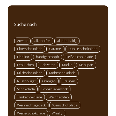
Suche nach
Advent
alkoholfrei
alkoholhaltig
Bitterschokolade
Caramel
Dunkle Schokolade
Eierlikör
handgeschöpft
Heiße Schokolade
Lebkuchen
Lebzelten
Marille
Marzipan
Milchschokolade
Mohnschokolade
Nussnougat
Orangen
Pralinen
Schokolade
Schokoladenstick
Trinkschokolade
Weihnachten
Weihnachtsgebäck
Weinschokolade
Weiße Schokolade
Whisky