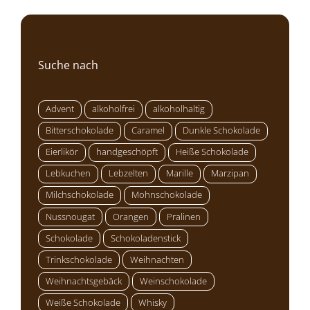
Suche nach
Advent
alkoholfrei
alkoholhaltig
Bitterschokolade
Caramel
Dunkle Schokolade
Eierlikör
handgeschöpft
Heiße Schokolade
Lebkuchen
Lebzelten
Marille
Marzipan
Milchschokolade
Mohnschokolade
Nussnougat
Orangen
Pralinen
Schokolade
Schokoladenstick
Trinkschokolade
Weihnachten
Weihnachtsgebäck
Weinschokolade
Weiße Schokolade
Whisky