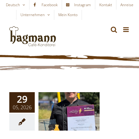
Skip
Deutsch
Facebook
Instagram
Kontakt
Anreise
to
Unternehmen
Mein Konto
WARENKORB
content
29
05, 2026