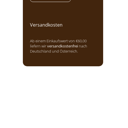
Versandkosten
Ab einem Einkaufswert von €60,00
liefern wir
versandkostenfrei
nach
Deutschland und Österreich.
n