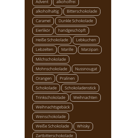
Advent
alkoholfrei
alkoholhaltig
Bitterschokolade
Caramel
Dunkle Schokolade
Eierlikör
handgeschöpft
Heiße Schokolade
Lebkuchen
Lebzelten
Marille
Marzipan
Milchschokolade
Mohnschokolade
Nussnougat
Orangen
Pralinen
n
Schokolade
Schokoladenstick
Trinkschokolade
Weihnachten
Weihnachtsgebäck
Weinschokolade
Weiße Schokolade
Whisky
Zartbitterschokolade