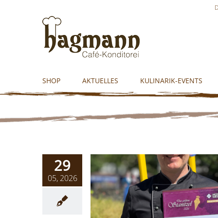
Skip
D
to
content
SHOP
AKTUELLES
KULINARIK-EVENTS
29
05, 2026