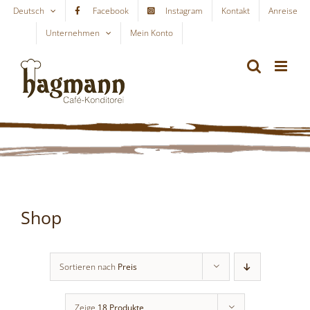
Skip
Deutsch
Facebook
Instagram
Kontakt
Anreise
to
Unternehmen
Mein Konto
WARENKORB
content
Shop
Sortieren nach
Preis
Zeige
18 Produkte