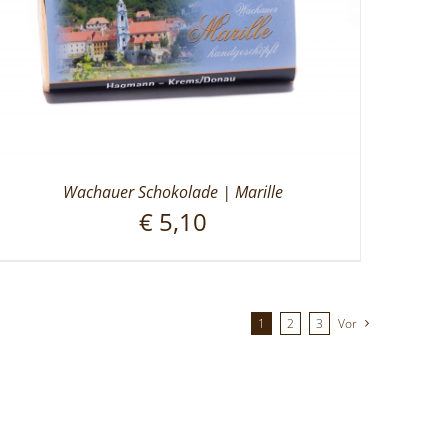
Wachauer Schokolade | Marille
€
5,10
1
2
3
Vor