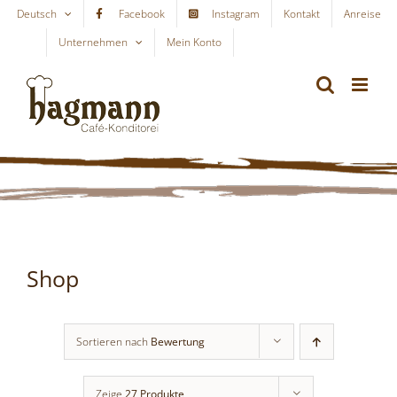
Skip
Deutsch
Facebook
Instagram
Kontakt
Anreise
to
Unternehmen
Mein Konto
WARENKORB
content
Shop
Sortieren nach
Bewertung
Zeige
27 Produkte