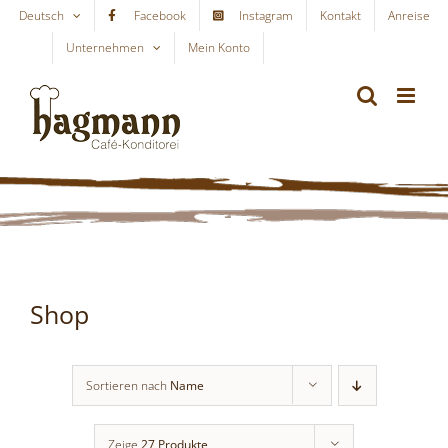
Skip
Deutsch
Facebook
Instagram
Kontakt
Anreise
to
Unternehmen
Mein Konto
WARENKORB
content
Shop
Sortieren nach
Name
Zeige
27 Produkte