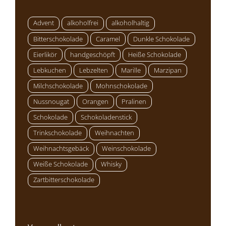
Advent
alkoholfrei
alkoholhaltig
Bitterschokolade
Caramel
Dunkle Schokolade
Eierlikör
handgeschöpft
Heiße Schokolade
Lebkuchen
Lebzelten
Marille
Marzipan
Milchschokolade
Mohnschokolade
Nussnougat
Orangen
Pralinen
Schokolade
Schokoladenstick
Trinkschokolade
Weihnachten
Weihnachtsgebäck
Weinschokolade
Weiße Schokolade
Whisky
Zartbitterschokolade