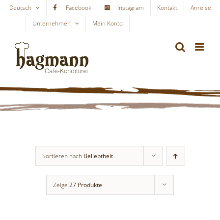
Skip
Deutsch
Facebook
Instagram
Kontakt
Anreise
to
Unternehmen
Mein Konto
WARENKORB
content
Sortieren nach
Beliebtheit
Zeige
27 Produkte