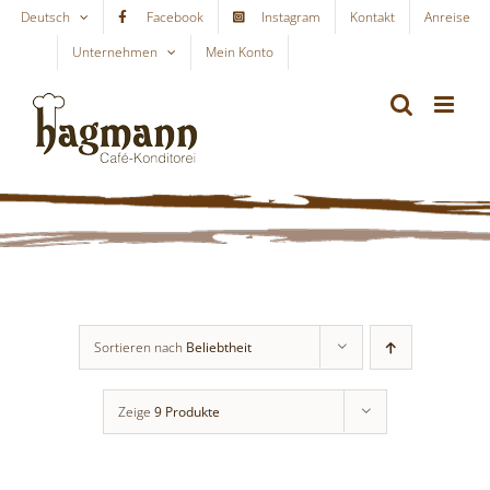
Skip
Deutsch
Facebook
Instagram
Kontakt
Anreise
to
Unternehmen
Mein Konto
WARENKORB
content
Sortieren nach
Beliebtheit
Zeige
9 Produkte