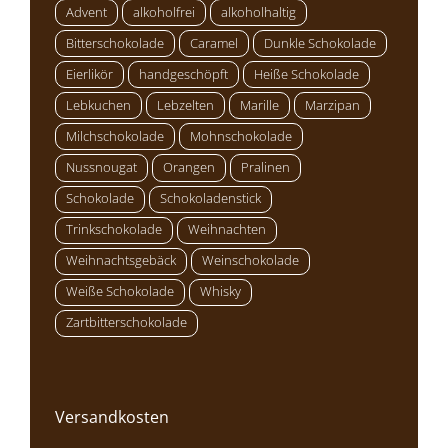
Advent
alkoholfrei
alkoholhaltig
Bitterschokolade
Caramel
Dunkle Schokolade
Eierlikör
handgeschöpft
Heiße Schokolade
Lebkuchen
Lebzelten
Marille
Marzipan
Milchschokolade
Mohnschokolade
Nussnougat
Orangen
Pralinen
Schokolade
Schokoladenstick
Trinkschokolade
Weihnachten
Weihnachtsgebäck
Weinschokolade
Weiße Schokolade
Whisky
Zartbitterschokolade
Versandkosten