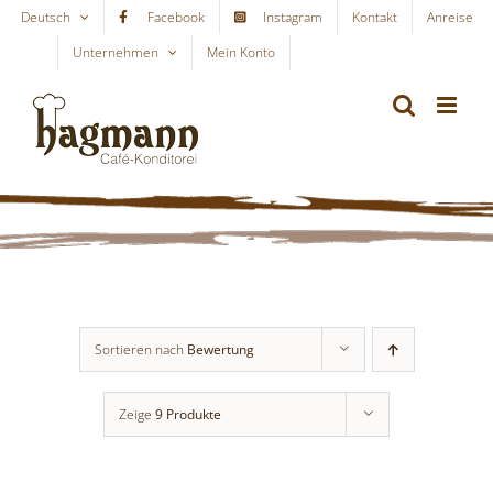
Skip
Deutsch
Facebook
Instagram
Kontakt
Anreise
to
Unternehmen
Mein Konto
WARENKORB
content
Sortieren nach
Bewertung
Zeige
9 Produkte