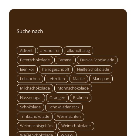
Suche nach
Advent
alkoholfrei
alkoholhaltig
Bitterschokolade
Caramel
Dunkle Schokolade
Eierlikör
handgeschöpft
Heiße Schokolade
Lebkuchen
Lebzelten
Marille
Marzipan
Milchschokolade
Mohnschokolade
Nussnougat
Orangen
Pralinen
Schokolade
Schokoladenstick
Trinkschokolade
Weihnachten
Weihnachtsgebäck
Weinschokolade
Weiße Schokolade
Whisky