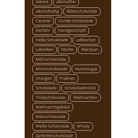
Advent
alkoholfrei
alkoholhaltig
Bitterschokolade
Caramel
Dunkle Schokolade
Eierlikör
handgeschöpft
Heiße Schokolade
Lebkuchen
Lebzelten
Marille
Marzipan
Milchschokolade
Mohnschokolade
Nussnougat
Orangen
Pralinen
Schokolade
Schokoladenstick
Trinkschokolade
Weihnachten
Weihnachtsgebäck
Weinschokolade
Weiße Schokolade
Whisky
Zartbitterschokolade