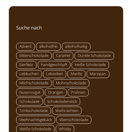
Suche nach
Advent
alkoholfrei
alkoholhaltig
Bitterschokolade
Caramel
Dunkle Schokolade
Eierlikör
handgeschöpft
Heiße Schokolade
Lebkuchen
Lebzelten
Marille
Marzipan
Milchschokolade
Mohnschokolade
Nussnougat
Orangen
Pralinen
Schokolade
Schokoladenstick
Trinkschokolade
Weihnachten
Weihnachtsgebäck
Weinschokolade
Weiße Schokolade
Whisky