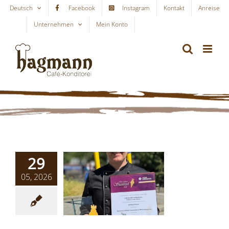
Skip
Deutsch
Facebook
Instagram
Kontakt
Anreise
to
Unternehmen
Mein Konto
WARENKORB
content
29
05, 2026