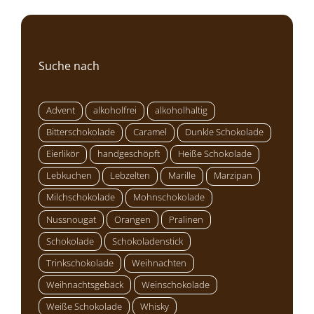
Suche nach
Advent
alkoholfrei
alkoholhaltig
Bitterschokolade
Caramel
Dunkle Schokolade
Eierlikör
handgeschöpft
Heiße Schokolade
Lebkuchen
Lebzelten
Marille
Marzipan
Milchschokolade
Mohnschokolade
Nussnougat
Orangen
Pralinen
Schokolade
Schokoladenstick
Trinkschokolade
Weihnachten
Weihnachtsgebäck
Weinschokolade
Weiße Schokolade
Whisky