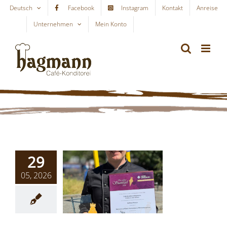
Skip
Deutsch
Facebook
Instagram
Kontakt
Anreise
to
Unternehmen
Mein Konto
WARENKORB
content
29
05, 2026