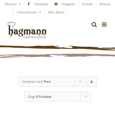
Skip
Deutsch
Facebook
Instagram
Kontakt
Anreise
to
Unternehmen
Mein Konto
WARENKORB
content
Sortieren nach
Preis
Zeige
9 Produkte