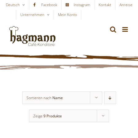
Skip
Deutsch
Facebook
Instagram
Kontakt
Anreise
to
Unternehmen
Mein Konto
WARENKORB
content
Sortieren nach
Name
Zeige
9 Produkte