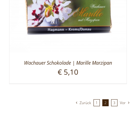
Wachauer Schokolade | Marille Marzipan
€
5,10
Zurück
1
2
3
Vor