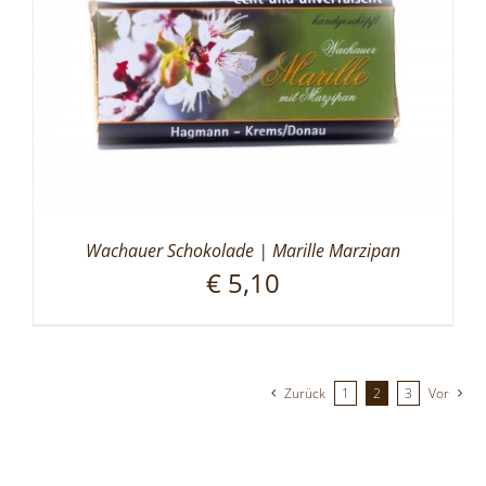
Wachauer Schokolade | Marille Marzipan
€
5,10
Zurück
1
2
3
Vor