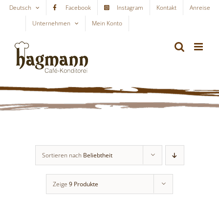
Skip
Deutsch
Facebook
Instagram
Kontakt
Anreise
to
Unternehmen
Mein Konto
WARENKORB
content
Sortieren nach
Beliebtheit
Zeige
9 Produkte