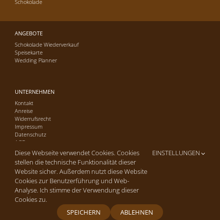
Schokolade
ANGEBOTE
Schokolade Wiederverkauf
Speisekarte
Wedding Planner
UNTERNEHMEN
Kontakt
Anreise
Widerrufsrecht
Impressum
Datenschutz
AGB
Diese Webseite verwendet Cookies. Cookies
EINSTELLUNGEN
stellen die technische Funktionalität dieser
Website sicher. Außerdem nutzt diese Website
Cookies zur Benutzerführung und Web-
Analyse. Ich stimme der Verwendung dieser
Copyright © 2016-26 Cafe-Konditorei Hagmann GmbH | Alle Rechte
vorbehalten. | Site by
arua2 marketing
Cookies zu.
SPEICHERN
ABLEHNEN
Facebook