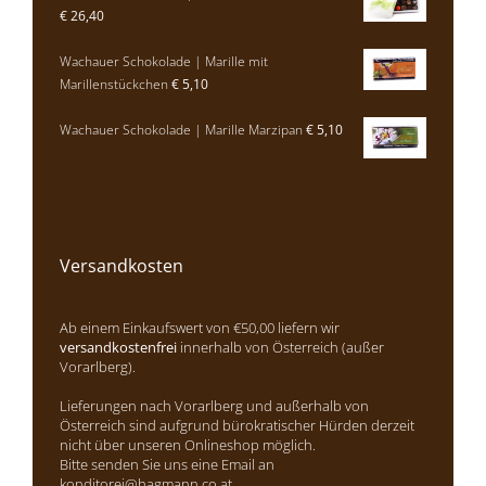
€
26,40
Wachauer Schokolade | Marille mit
Marillenstückchen
€
5,10
Wachauer Schokolade | Marille Marzipan
€
5,10
Versandkosten
Ab einem Einkaufswert von €50,00 liefern wir
versandkostenfrei
innerhalb von Österreich (außer
Vorarlberg).
Lieferungen nach Vorarlberg und außerhalb von
Österreich sind aufgrund bürokratischer Hürden derzeit
nicht über unseren Onlineshop möglich.
Bitte senden Sie uns eine Email an
konditorei@hagmann.co.at
.