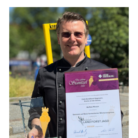
Zeige
grösseres
Bild