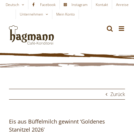
Skip
Deutsch
Facebook
Instagram
Kontakt
Anreise
to
Unternehmen
Mein Konto
WARENKORB
content
Zurück
Eis aus Büffelmilch gewinnt ‘Goldenes
Stanitzel 2026’