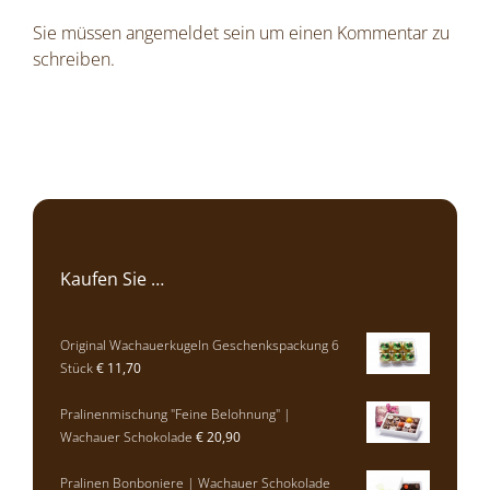
Sie müssen
angemeldet
sein um einen Kommentar zu
schreiben.
Kaufen Sie …
Original Wachauerkugeln Geschenkspackung 6
Stück
€
11,70
Pralinenmischung "Feine Belohnung" |
Wachauer Schokolade
€
20,90
Pralinen Bonboniere | Wachauer Schokolade