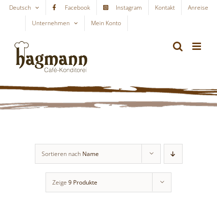
Skip
Deutsch
Facebook
Instagram
Kontakt
Anreise
to
Unternehmen
Mein Konto
WARENKORB
content
Sortieren nach
Name
Zeige
9 Produkte