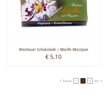
Wachauer Schokolade | Marille Marzipan
€
5,10
Zurück
1
2
3
Vor