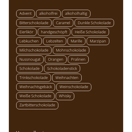
Advent
alkoholfrei
alkoholhaltig
Bitterschokolade
Caramel
Dunkle Schokolade
Eierlikör
handgeschöpft
Heiße Schokolade
Lebkuchen
Lebzelten
Marille
Marzipan
Milchschokolade
Mohnschokolade
Nussnougat
Orangen
Pralinen
Schokolade
Schokoladenstick
Trinkschokolade
Weihnachten
Weihnachtsgebäck
Weinschokolade
Weiße Schokolade
Whisky
Zartbitterschokolade