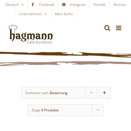
Skip
Deutsch
Facebook
Instagram
Kontakt
Anreise
to
Unternehmen
Mein Konto
WARENKORB
content
Sortieren nach
Bewertung
Zeige
9 Produkte