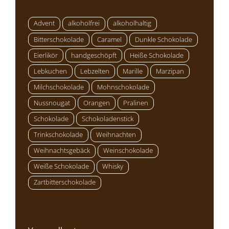
Advent
alkoholfrei
alkoholhaltig
Bitterschokolade
Caramel
Dunkle Schokolade
Eierlikör
handgeschöpft
Heiße Schokolade
Lebkuchen
Lebzelten
Marille
Marzipan
Milchschokolade
Mohnschokolade
Nussnougat
Orangen
Pralinen
Schokolade
Schokoladenstick
Trinkschokolade
Weihnachten
Weihnachtsgebäck
Weinschokolade
Weiße Schokolade
Whisky
Zartbitterschokolade