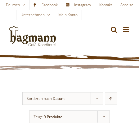
Skip
Deutsch
Facebook
Instagram
Kontakt
Anreise
to
Unternehmen
Mein Konto
WARENKORB
content
Sortieren nach
Datum
Zeige
9 Produkte