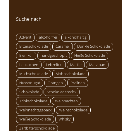
Suche nach
Advent
alkoholfrei
alkoholhaltig
Bitterschokolade
Caramel
Dunkle Schokolade
Eierlikör
handgeschöpft
Heiße Schokolade
Lebkuchen
Lebzelten
Marille
Marzipan
Milchschokolade
Mohnschokolade
Nussnougat
Orangen
Pralinen
Schokolade
Schokoladenstick
Trinkschokolade
Weihnachten
Weihnachtsgebäck
Weinschokolade
Weiße Schokolade
Whisky
Zartbitterschokolade