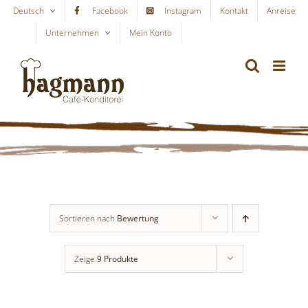
Skip
Deutsch
Facebook
Instagram
Kontakt
Anreise
to
Unternehmen
Mein Konto
WARENKORB
content
Sortieren nach
Bewertung
Zeige
9 Produkte