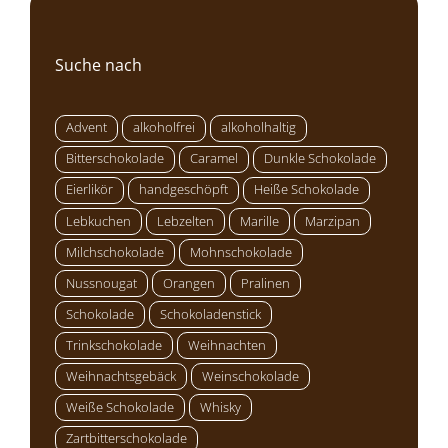
Suche nach
Advent
alkoholfrei
alkoholhaltig
Bitterschokolade
Caramel
Dunkle Schokolade
Eierlikör
handgeschöpft
Heiße Schokolade
Lebkuchen
Lebzelten
Marille
Marzipan
Milchschokolade
Mohnschokolade
Nussnougat
Orangen
Pralinen
Schokolade
Schokoladenstick
Trinkschokolade
Weihnachten
Weihnachtsgebäck
Weinschokolade
Weiße Schokolade
Whisky
Zartbitterschokolade