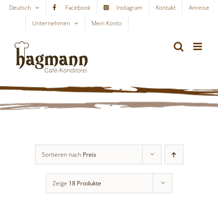
Skip
Deutsch
Facebook
Instagram
Kontakt
Anreise
to
Unternehmen
Mein Konto
WARENKORB
content
Sortieren nach
Preis
Zeige
18 Produkte