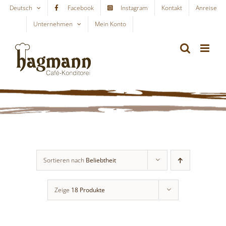
Skip
Deutsch
Facebook
Instagram
Kontakt
Anreise
to
Unternehmen
Mein Konto
WARENKORB
content
Sortieren nach
Beliebtheit
Zeige
18 Produkte