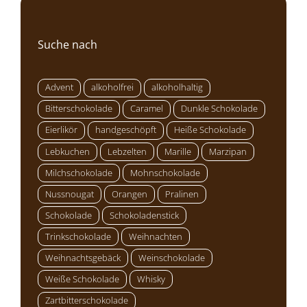
Suche nach
Advent
alkoholfrei
alkoholhaltig
Bitterschokolade
Caramel
Dunkle Schokolade
Eierlikör
handgeschöpft
Heiße Schokolade
Lebkuchen
Lebzelten
Marille
Marzipan
Milchschokolade
Mohnschokolade
Nussnougat
Orangen
Pralinen
Schokolade
Schokoladenstick
Trinkschokolade
Weihnachten
Weihnachtsgebäck
Weinschokolade
Weiße Schokolade
Whisky
Zartbitterschokolade